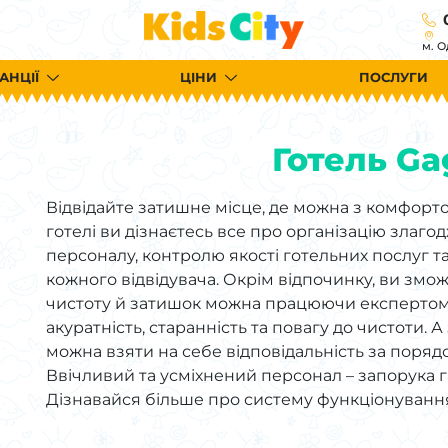
м. О
АНЦІЇ
ЦІНИ
ПОСЛУГИ
Готель Ga
Відвідайте затишне місце, де можна з комфорт
готелі ви дізнаєтесь все про організацію злаг
персоналу, контролю якості готельних послуг 
кожного відвідувача. Окрім відпочинку, ви змо
чистоту й затишок можна працюючи експертом з
акуратність, старанність та повагу до чистоти.
можна взяти на себе відповідальність за порядо
Ввічливий та усміхнений персонал – запорука г
Дізнавайся більше про систему функціонуванн