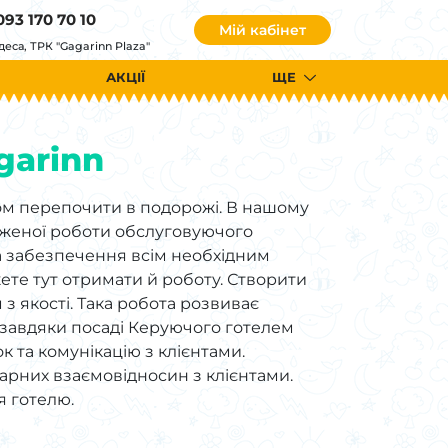
093 170 70 10
Мій кабінет
деса, ТРК "Gagarinn Plaza"
АКЦІЇ
ЩЕ
garinn
ом перепочити в подорожі. В нашому
одженої роботи обслуговуючого
та забезпечення всім необхідним
жете тут отримати й роботу. Створити
 якості. Така робота розвиває
 А завдяки посаді Керуючого готелем
к та комунікацію з клієнтами.
арних взаємовідносин з клієнтами.
я готелю.