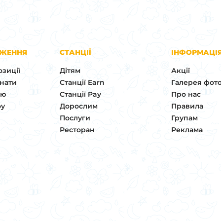
ДЖЕННЯ
СТАНЦІЇ
ІНФОРМАЦІ
озиції
Дітям
Акції
мнати
Станції Earn
Галерея фот
ню
Станції Pay
Про нас
оу
Дорослим
Правила
Послуги
Групам
Ресторан
Реклама