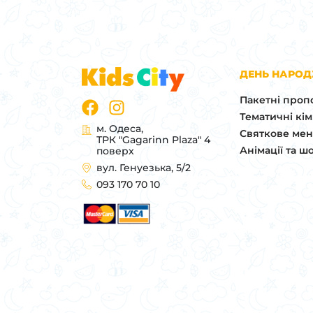
ДЕНЬ НАРО
Пакетні проп
Тематичні кі
м. Одеса,
Святкове ме
ТРК "Gagarinn Plaza" 4
Анімації та ш
поверх
вул. Генуезька, 5/2
093 170 70 10