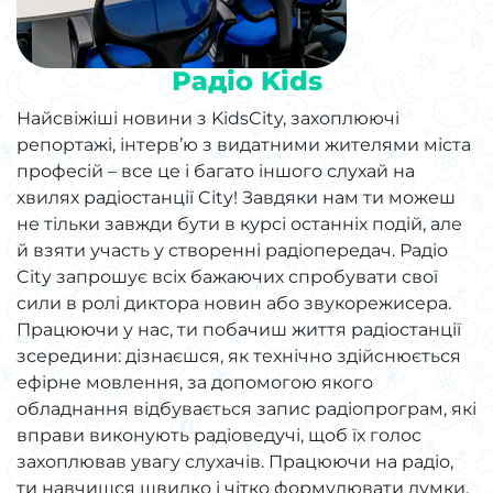
Радіо Kids
Найсвіжіші новини з KidsCity, захоплюючі
репортажі, інтерв’ю з видатними жителями міста
професій – все це і багато іншого слухай на
хвилях радіостанції City! Завдяки нам ти можеш
не тільки завжди бути в курсі останніх подій, але
й взяти участь у створенні радіопередач. Радіо
City запрошує всіх бажаючих спробувати свої
сили в ролі диктора новин або звукорежисера.
Працюючи у нас, ти побачиш життя радіостанції
зсередини: дізнаєшся, як технічно здійснюється
ефірне мовлення, за допомогою якого
обладнання відбувається запис радіопрограм, які
вправи виконують радіоведучі, щоб їх голос
захоплював увагу слухачів. Працюючи на радіо,
ти навчишся швидко і чітко формулювати думки,