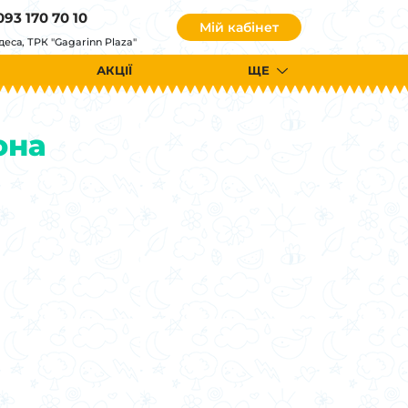
093 170 70 10
Мій кабінет
деса, ТРК "Gagarinn Plaza"
АКЦІЇ
ЩЕ
она