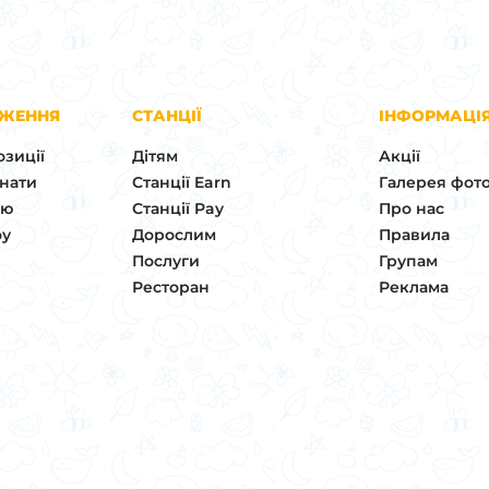
ДЖЕННЯ
СТАНЦІЇ
ІНФОРМАЦІ
озиції
Дітям
Акції
мнати
Станції Earn
Галерея фот
ню
Станції Pay
Про нас
оу
Дорослим
Правила
Послуги
Групам
Ресторан
Реклама