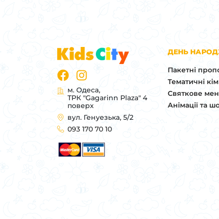
ДЕНЬ НАРО
Пакетні проп
Тематичні кі
м. Одеса,
Святкове ме
ТРК "Gagarinn Plaza" 4
Анімації та ш
поверх
вул. Генуезька, 5/2
093 170 70 10